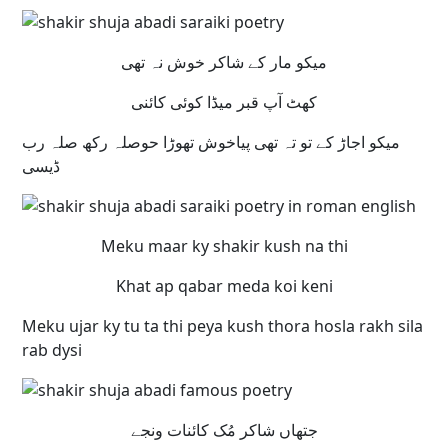
میکو مار کے شاکر خوش نہ تھی
کھٹ آپ قبر میڈا کوئی کائنی
میکو اجاڑ کے تو تہ تھی پیاخوش تھوڑا حوصلہ رکھ صلہ رب
ڈیسی
Meku maar ky shakir kush na thi
Khat ap qabar meda koi keni
Meku ujar ky tu ta thi peya kush thora hosla rakh sila
rab dysi
جتھاں شاکر مُک کائنات ونجے