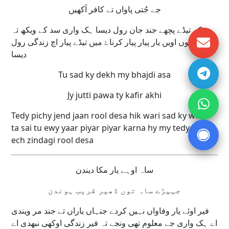
جے جُتی پاواں تے کافر آکھیں
کہ تیڈے پچھے جند جان رول دیسا ہک واری سد کے ویکھ تہ
سئی توں اویں یار پیار پیار کرناۓ میں تیڈے پیار اچ زندگی رول
دیسا
Tu sad ky dekh my bhajdi asa
Jy jutti pawa ty kafir akhi
Tedy pichy jend jaan rool desa hik wari sad ky wekh
ta sai tu ewy yaar piyar piyar karna hy my tedy piyaar
ech zindagi rool desa
ساہ اوہے یار مکا دیندن
جہیڑے ساہ توں ڈھیر قریب ہوندن
فیر اوئے یار وفاواں نہیں کردے جنہاں یاراں تے جند مر ویندی
اے ہک واری جے معلوم تھی ونجے تہ فیر زندگی اوکھی نبھدی اے