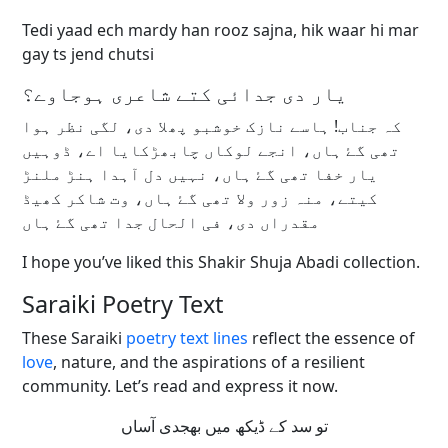
Tedi yaad ech mardy han rooz sajna, hik waar hi mar
gay ts jend chutsi
یار دی جدائی کتے شاعری ہوجاوے؟
کہ جناب! ہاسے نازک خوشبو پھلا دی، لگی نظر ہوا
تھی گۓ ہاں، انجے لوکاں چابھڑکایا اے، ڈوہیں
یار خفا تھی گۓ ہاں، نہیں دل آہدا ہنڑ ملنڑ
کیتے، منہ زور ولا تھی گۓ ہاں، وت شاکر کھیڈ
مقدراں دی، فی الحال جدا تھی گۓ ہاں
I hope you’ve liked this Shakir Shuja Abadi collection.
Saraiki Poetry Text
These Saraiki
poetry text lines
reflect the essence of
love
, nature, and the aspirations of a resilient
community. Let’s read and express it now.
تو سد کے ڈیکھ میں بھجدی آساں