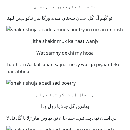
وت سامنے ڈیکھیں مے ہوساں
تو گُھم آہ کُل جہان سجناں میڈے ورگا پیار تیکو نہیں لبھنا
Jitha shakir muk kainaat wanjy
Wat samny dekhi my hosa
Tu ghum Aa kul jahan sajna medy warga piyaar teku
nai labhna
ہر حال اچ شاکر تیڈے ہاں
بھانویں گل چالا یا رول ودا
ہن اسان تھی پئے تیرے جند جان تو، بھاویں مار رُلا یا گَل نل لا