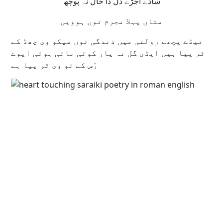
ساڈے اجڑے دل دا حال نہ پوچھ
متاں پہلا مجرم توں ہوویں
تیڈے پچھے رولتی میں ذندگی توں میکو وی چھڈ کے
ٹر پیا ہیں ایڈی گل تہ یار کوئی نائی ہوئی ایوے
رُس کے تو وی ٹر پیا ہے