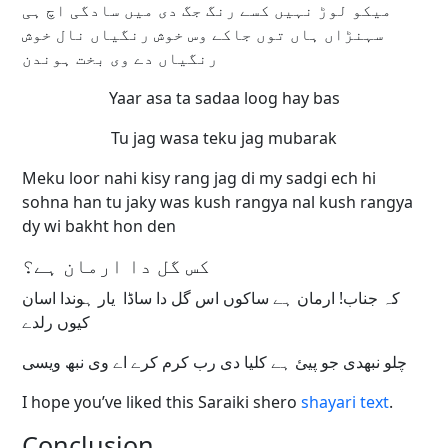
میکو لوڑ نہیں کسے رنگ جگ دی میں سادگی اچ ہی
سہنڑاں ہاں توں جاکے وس خوش رنگیاں نال خوش
رنگیاں دے وی بخت ہوندن
Yaar asa ta sadaa loog hay bas
Tu jag wasa teku jag mubarak
Meku loor nahi kisy rang jag di my sadgi ech hi
sohna han tu jaky was kush rangya nal kush rangya
dy wi bakht hon den
کس گل دا ارمان ہے؟
کہ جناب! ارمان ہے ساکوں اس گل دا ساڈا یار ہوندا اسان
کیوں رلدے
چلو نبھدی جو پیئ ہے کلیا دی رب کرم کرے اے وی نبھ ویسی
I hope you’ve liked this Saraiki shero
shayari text
.
Conclusion