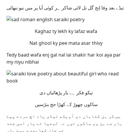
تیڈے بعد وفا اِنج گل نل لائی شاکر ہر کوئی آیا پر میں نیو نبھائی
Kaghaz ty lekh ky lafaz wafa
Nat ghool ky pee mata asar thivy
Tedy baad wafa enj gal nal lai shakir har koi aya par
my niyu nibhai
تیکو فکر ہے یار پڑھائیاں دی
ساکوں چھوڑ کے کھڑا جج بنڑسیں
بس کر ہن کتاباں دی آویکھ تیڈی یاد اچ مردے پیۓ
ہاں جے ہن وی ساکوں توں نہ لبھیا تے یار اسی جند
تو جان چُھڑیندے پیۓ ہاں