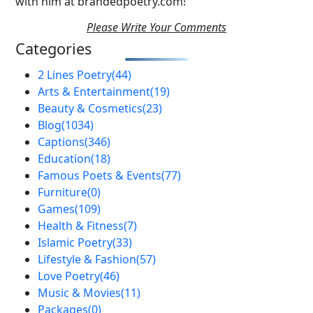
with him at brandedpoetry.com!
Please Write Your Comments
Categories
2 Lines Poetry
(44)
Arts & Entertainment
(19)
Beauty & Cosmetics
(23)
Blog
(1034)
Captions
(346)
Education
(18)
Famous Poets & Events
(77)
Furniture
(0)
Games
(109)
Health & Fitness
(7)
Islamic Poetry
(33)
Lifestyle & Fashion
(57)
Love Poetry
(46)
Music & Movies
(11)
Packages
(0)