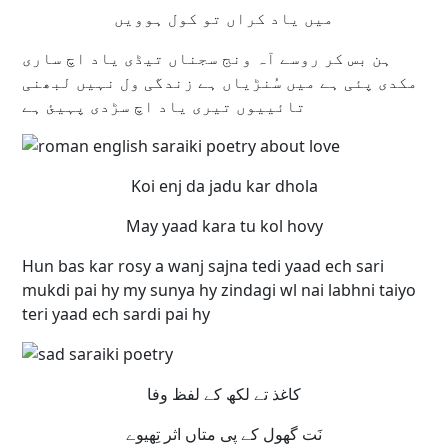
میں یاد کراں تو کول ہوویں
ہن بس کر روسے آہ ونج سجناں تیڈی یاد اچ ساری
مکدی پئی ہے میں سُنڑیاں ہے زندگی ول نہیں لبھنی
تائییوں تیری یاد اچ سڑدی پہیئ ہے
Koi enj da jadu kar dhola
May yaad kara tu kol hovy
Hun bas kar rosy a wanj sajna tedi yaad ech sari
mukdi pai hy my sunya hy zindagi wl nai labhni taiyo
teri yaad ech sardi pai hy
کاغذ تے لکھ کے لفظ وفا
نَت گھول کے پی متاں اثر تِھیوے