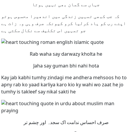
جہاں سے گمان بھی نہیں ہوتا
کہ جب کبھی تمہیں زندگی میں اندھیرا محسوس ہوتو
اپنے رب کو یاد کرلیا کرو کیونکہ صرف وہی وہ زات ہے
جو تمہیں اس تکلیف سے نکال سکتی ہے
Rab waha say darwazy kholta he
Jaha say guman bhi nahi hota
Kay jab kabhi tumhy zindagi me andhera mehsoos ho to
apny rab ko yaad karliya karo kio ky wahi wo zaat he jo
tumhy is takleef say nikal sakti he
صرف احساس ندامت اک سجدہ اور چشم تر