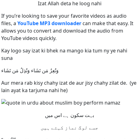
Izat Allah deta he loog nahi
If you’re looking to save your favorite videos as audio
files, a
YouTube MP3 downloader
can make that easy. It
allows you to convert and download the audio from
YouTube videos quickly.
Kay logo say izat ki bhek na mango kia tum ny ye nahi
suna
وَتُعِزُ مَن تَشَاء وَتُذِلُ مَن تَشَاء
Aur mera rab kisy chahy izat de aur jisy chahy zilat de. (ye
lain ayat ka tarjuma nahi he)
بہت سکون ہے اس میں
جسے لوگ نماز کہتے ہیں