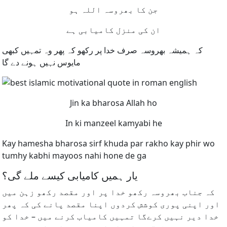
جن کا بھروسہ اللہ ہو
ان کی منزل کامیابی ہے
کہ ہمیشہ بھروسہ صرف خدا پر رکھو کہ پھر وہ تمہیں کبھی
مایوس نہیں ہونے دے گا
Jin ka bharosa Allah ho
In ki manzeel kamyabi he
Kay hamesha bharosa sirf khuda par rakho kay phir wo
tumhy kabhi mayoos nahi hone de ga
یار ہمیں کامیابی کیسے ملے گی؟
کہ جناب بھروسہ رکھو خدا پر اور مقصد رکھو زہن میں
اور اپنی پوری کوشش کردوں اپنا مقصد پانے کی کہ پھر
خدا دیر نہیں کرےگا تمہیں کامیاب کرنے میں – خدا کو