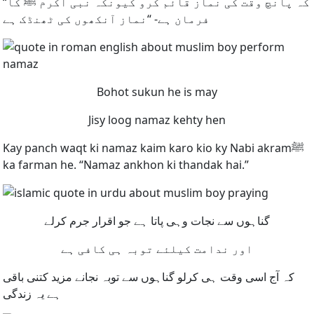
“کہ پانچ وقت کی نماز قائم کرو کیونکہ نبی اکرم ﷺ کا
فرمان ہے- “نماز آنکھوں کی ٹھنڈک ہے
Bohot sukun he is may
Jisy loog namaz kehty hen
Kay panch waqt ki namaz kaim karo kio ky Nabi akramﷺ
ka farman he. “Namaz ankhon ki thandak hai.”
گناہوں سے نجات وہی پاتا ہے جو اقرار جرم کرلے
اور ندامت کیلئے توبہ ہی کافی ہے
کہ آج اسی وقت ہی کرلو گناہوں سے توبہ نجانے مزید کتنی باقی
ہے یہ زندگی