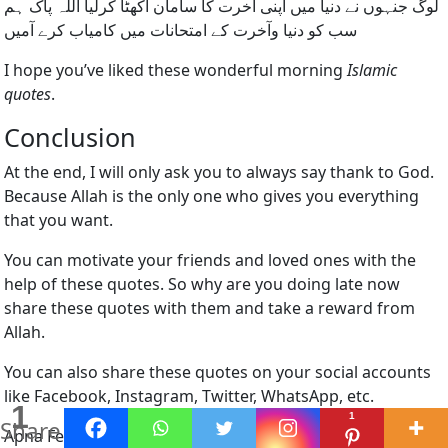
لوگ جنہوں نے دنیا میں اپنی آخرت کا سامان اکھٹا کرلیا اللہ پاک ہم
سب کو دنیا وآخرت کے امتحانات میں کامیاب کرے آمیں
I hope you’ve liked these wonderful morning
Islamic
quotes
.
Conclusion
At the end, I will only ask you to always say thank to God.
Because Allah is the only one who gives you everything
that you want.
You can motivate your friends and loved ones with the
help of these quotes. So why are you doing late now
share these quotes with them and take a reward from
Allah.
You can also share these quotes on your social accounts
like Facebook, Instagram, Twitter, WhatsApp, etc.
1
1
Share
Apna Feedback Zaror Den. Taky hum mazeed behtri la