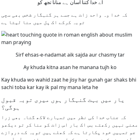
اے خدا کتنا آسان ہے منانا تجھ کو
کہ خدا وہ واحد زات ہے جسے ہر گنہگار شخص بھی سچی
توبہ کرکے اک پل میں منا لیتا ہے
Sirf ehsas-e-nadamat aik sajda aur chasmy tar
Ay khuda kitna asan he manana tujh ko
Kay khuda wo wahid zaat he jisy har gunah gar shaks bhi
sachi toba kar kay ik pal my mana leta he
یار میں بہت گنہگار ہوں میری توبہ قبول
ہوگی؟
کہ جناب خدا کی نظر میں تمہارے لاکھ گناہ بھی زرا
معنی نہیں رکھتے بس اک بار اس زات کو منا کر تو دیکھو
جو تمہیں خود پکارتا ہے کہ کھلے ہیں توبہ کے دروازے
آؤ جس نے کرنی ہے توبہ کرلے- میرے بھائیوں آو آج ہی