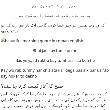
بھول جاو کہ تم کون ہوں
بس یہ یاد رکھو کہ تمہارا رب کون ہے
کہ وہ رب تمہیں ہر چیز عطا کردے گا بس ایک بار اس رب کے ہو
کر تو دیکھو
Bhol jao kay tum kon ho
Bas ye yaad rakho kay tumhara rab kon he
Kay wo rab tumhy har chiz ata kar dega bas aik bar us rab
kay hokar to dekho
صبح کا آغاز کیسے کرنا چاہیئے؟
کہ جناب صبح کا آغاز ہمیشہ اپنے رب کا شکر ادا کرکے کرو کہ اس
نے آپ کو مزید ایک دن کی مہلت دی ہے جس میں تم اپنی کامیابی
کیلئے بہت سا ساماں اکھٹا کرسکتے ہوں اور خوش نصیب ہیں وہ