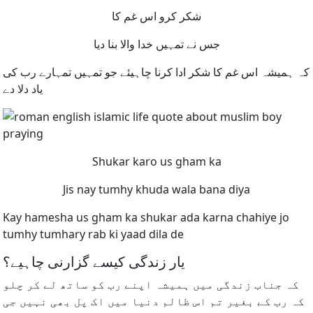
شکر کرو اس غم کا
جس نے تمہیں خدا والا بنا دیا
کہ ہمیشہ اس غم کا شکر ادا کرنا چاہیئے جو تمہیں تمہارے رب کی
یاد دلا دے
Shukar karo us gham ka
Jis nay tumhy khuda wala bana diya
Kay hamesha us gham ka shukar ada karna chahiye jo
tumhy tumhary rab ki yaad dila de
یار زندگی کیسے گزارنی چاہیے؟
کہ جناب زندگی میں ہمیشہ اپنے رب کو ساتھ لے کر چلو
کہ رب کے بغیر تم اس ظالم دنیا میں اک پل بھی نہیں جی