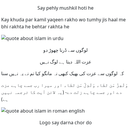
Say pehly mushkil hoti he
Kay khuda par kamil yaqeen rakho wo tumhy jis haal me
bhi rakhta he behtar rakhta he
لوگوں سے ڈرنا چھوڑ دو
عزت اللہ دیتا ہے لوگ نہیں
کہ لوگوں سے عزت کی بھیک کبھی نہ مانگو کیا تم نے یہ نہیں سنا
وَتُعِزُ مَن تَشَاء وَتُذِلُ مَن تَشَاء اور میرا رب جسے چاہے عزت
دے اور جسے چاہے زلت دے- (یہ لائن آیت کا ترجمہ نہیں
ہے)
Logo say darna chor do