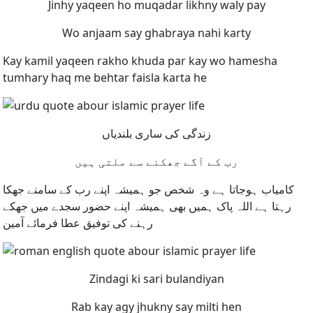
Jinhy yaqeen ho muqadar likhny waly pay
Wo anjaam say ghabraya nahi karty
Kay kamil yaqeen rakho khuda par kay wo hamesha
tumhary haq me behtar faisla karta he
زندگی کی ساری بلندیاں
رب کے آگے جھکنے سے ملتی ہیں
کامیاب ہوجاتا ہے وہ شخص جو ہمیشہ اپنے رب کے سامنے جھکا
رہتا ہے اللہ پاک ہمیں بھی ہمیشہ اپنے حضور سجدے میں جھکے
رہنے کی توفیق عطا فرمائے آمین
Zindagi ki sari bulandiyan
Rab kay agy jhukny say milti hen