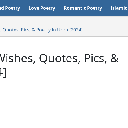
ad Poetry
Love Poetry
Romantic Poetry
Islamic
Quotes, Pics, & Poetry In Urdu [2024]
shes, Quotes, Pics, &
4]