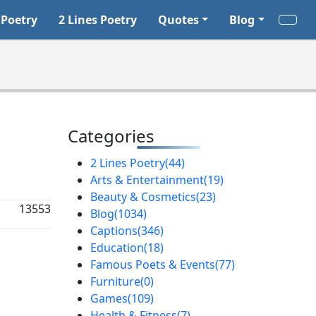
 Poetry
2 Lines Poetry
Quotes
Blog
Categories
2 Lines Poetry
(44)
Arts & Entertainment
(19)
Beauty & Cosmetics
(23)
13553
Blog
(1034)
Captions
(346)
Education
(18)
Famous Poets & Events
(77)
Furniture
(0)
Games
(109)
Health & Fitness
(7)