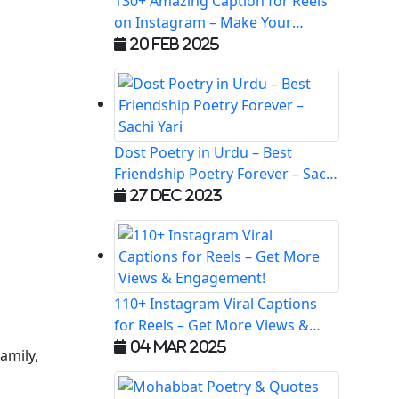
130+ Amazing Caption for Reels
on Instagram – Make Your
Videos Stand Out!
20 Feb 2025
Dost Poetry in Urdu – Best
Friendship Poetry Forever – Sachi
Yari
27 Dec 2023
110+ Instagram Viral Captions
for Reels – Get More Views &
Engagement!
04 Mar 2025
amily,