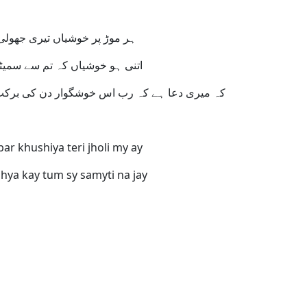
ہر موڑ پر خوشیاں تیری جھولی میں آئیں
اتنی ہو خوشیاں کہ تم سے سمیٹی نہ جائیں
کہ میری دعا ہے کہ رب اس خوشگوار دن کی برکت سے آپ سب کی زندگی میں ڈھیروں خوشیاں بھر دے آمین
ar khushiya teri jholi my ay
shya kay tum sy samyti na jay