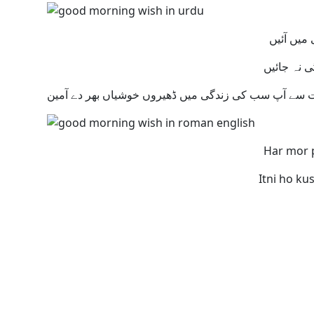
Har mor p
Itni ho ku