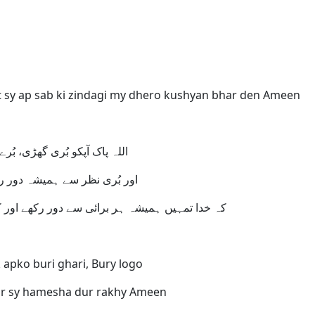
at sy ap sab ki zindagi my dhero kushyan bhar den Ameen
اللہ پاک آپکو بُری گھڑی، بُرے لوگوں
اور بُری نظر سے ہمیشہ دور رکھے آمین
کہ خدا تمہیں ہمیشہ ہر برائی سے دور رکھے اور کبھی بھی کوئی آفت تم پر زندگی بھر نہ آنے دے آمین ثم آمین
k apko buri ghari, Bury logo
ar sy hamesha dur rakhy Ameen