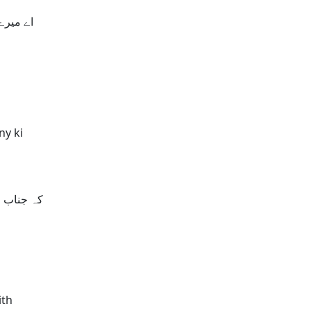
اے میرے رب اس بابرکت دن کی رحمت سے توں ہم سب کے گناہ معاف فرما اور ہمیں ہمیشہ نیک عمل کرنے کی توفیق عطا فرما آمین
ny ki
کہ جناب ا
ith