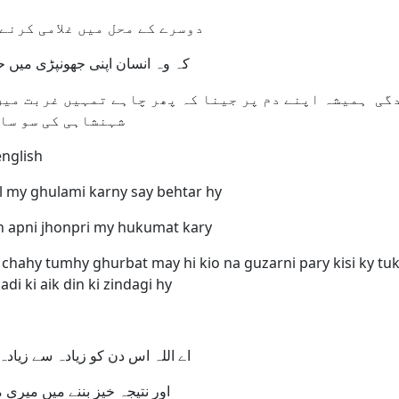
دوسرے کے محل میں غلامی کرنے سے بہتر ہے
کہ وہ انسان اپنی جھونپڑی میں حکومت کرے
گی ہمیشہ اپنے دم پر جینا کہ پھر چاہے تمہیں غربت میں 
شہنشاہی کی سو سالہ زندگی سے بہتر آزادی کی ایک دن کی زندگی ہے
l my ghulami karny say behtar hy
n apni jhonpri my hukumat kary
chahy tumhy ghurbat may hi kio na guzarni pary kisi ky tu
di ki aik din ki zindagi hy
اے اللہ اس دن کو زیادہ سے زیادہ فائدہ اٹھانے
اور نتیجہ خیز بننے میں میری مدد فرما