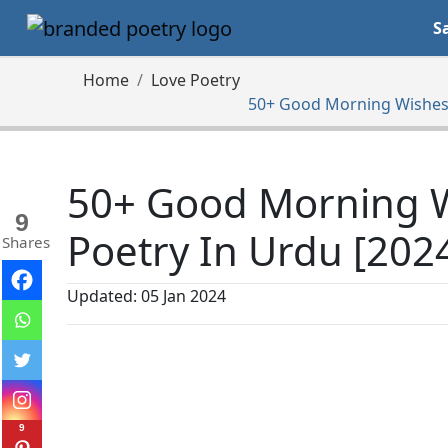
S
Home
Love Poetry
50+ Good Morning Wishes, 
50+ Good Morning Wi
9
Poetry In Urdu [202
Shares
Updated: 05 Jan 2024
9