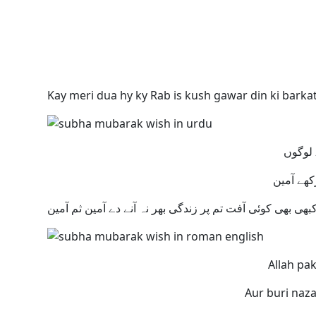
Kay meri dua hy ky Rab is kush gawar din ki bark
Allah pa
Aur buri naz