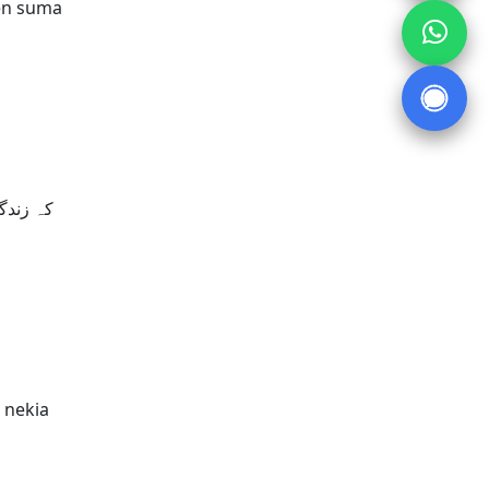
een suma
کہ زندگ
 nekia