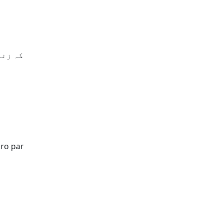
کہ زند
kro par