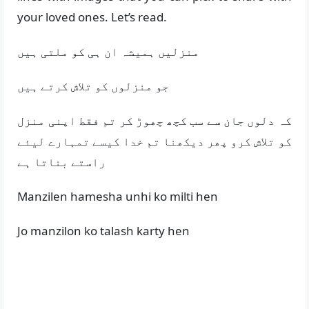
your loved ones. Let’s read.
منزلیں ہمیشہ ان ہی کو ملتی ہیں
جو منزلوں کو تلاش کرتے ہیں
کہ دلوں جان سے سب کچھ چھوڑ کر تم فقط اپنی منزل
کو تلاش کرو پھر دیکھنا تم خدا کیسے تمہارے لیئے
راستے بناتا ہے
Manzilen hamesha unhi ko milti hen
Jo manzilon ko talash karty hen