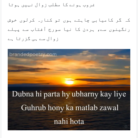
غروب ہونے کا مطلب زوال نہیں ہوتا
کہ گر کامیابی چاہتے ہوں تو کنارہ کرلوں خوش
رنگینوں سے، ہردن کا نیا سورج آفتاب سے پہلے
زوال سے ہی گزرتا ہے