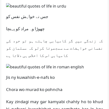
جس نے خواہش نفس کو
چھوڑا وہ مراد کو پہنچا
کہ زندگی میں گر کامیابی چاہتے ہو تو خود کی
نفسانی خواہشات سے سمجھوتا کرلو کہ مسلمان کو
کامیابی اس کا اخلاص ہی دلاتا ہے
Jis ny kuwahish-e-nafs ko
Chora wo murad ko pohncha
Kay zindagi may gar kamyabi chahty ho to khud
ki nafsani kuwahishat say samjhota kar lo kay