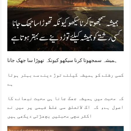
ہمیشہ سمجھوتا کرنا سیکھو کیونکہ تھوڑا سا جھک جانا
کسی رشتے کو ہمیشہ کیلئے توڑ دینے سے بہتر ہوتا
ہے
کہ محبت میں ہمیشہ جھک جانا ہی محبت نبھانے کا
اصول ہے، کہ اک لاتعلق سی غلط فہمی پر میں نے
اکثر سچی محبتیں بچھڑتی دیکھی ہیں