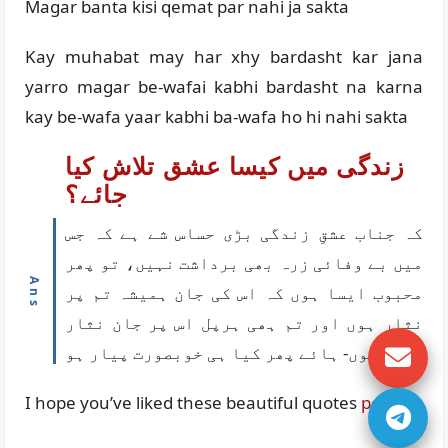
Magar banta kisi qemat par nahi ja sakta
Kay muhabat may har xhy bardasht kar jana
yarro magar be-wafai kabhi bardasht na karna
kay be-wafa yaar kabhi ba-wafa ho hi nahi sakta
زندگی میں کیسا عشق تلاش کیا
جائے؟
کہ جناب عشقِ زندگی بڑی حساس شے ہے کہ جس
میں بے وفائی زرہ بھی برداشت نہیں، تو پھر
محبوب ایسا ہوں کہ اس کی جان ہمیشہ تم پر
نثار ہوں اور تم ہھی ہرپل اس پر جان نثار
ہوں- ہائے پھر کیا ہی خوبصورت پیار ہو
I hope you’ve liked these beautiful quotes
poetry
.