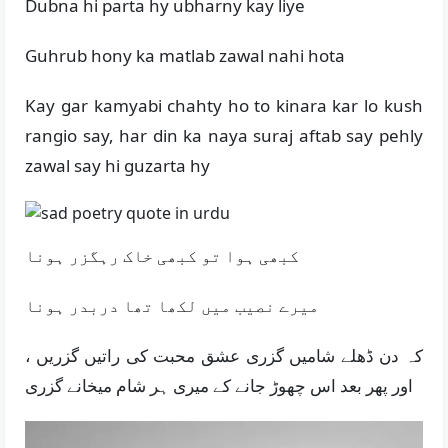
Dubna hi parta hy ubharny kay liye
Guhrub hony ka matlab zawal nahi hota
Kay gar kamyabi chahty ho to kinara kar lo kush
rangio say, har din ka naya suraj aftab say pehly
zawal say hi guzarta hy
کبھی ہوا تو کبھی خاک رہگزر ہونا
میرے نصیب میں لکھا تھا دربدر ہونا
کہ دن ڈھلے شامیں گزری عشق محبت کی راتیں گزریں ،
اور پھر بعد اس چھوڑ جانے کے میری ہر شام میخانے گزری