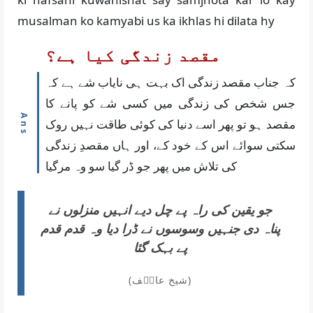
musalman ko kamyabi us ka ikhlas hi dilata hy
مقصد زندگی کیا ہے؟
کہ جناب مقصد زندگی اک بہت ہی نایاب شے ہے کہ
جس شخص کی زندگی میں کسی شے کو پانے کا
مقصد ہو تو پھر اسے دنیا کی کوئی طاقت نہیں روک
سکتی سوائے اس کے خود کے، اور ہاں مقصدِ زندگی
کی تلاش میں پھر جو ڈر گیا سو وہ مرگیا
جو یقین کی راہ پے چل دیے انہیں منزلوں نے
پناہ دی جنہیں وسوسوں نے ڈرا دیا وہ قدم قدم
پے بہک گئا
(شیخ عاطٖف)