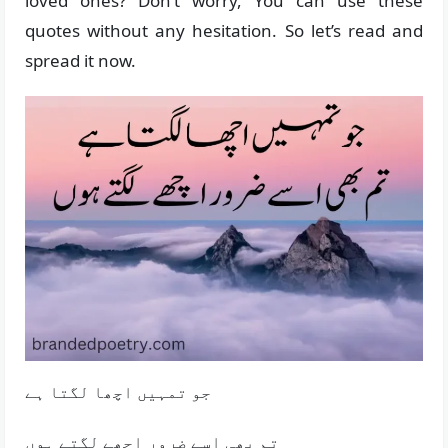
loved ones? Don’t worry, You can use these
quotes without any hesitation. So let’s read and
spread it now.
جو تمہیں اچھا لگتا ہے
تم بھی اسے ضرور اچھے لگتے ہوں