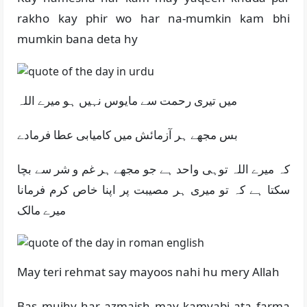
rakho kay phir wo har na-mumkin kam bhi
mumkin bana deta hy
میں تیری رحمت سے مایوس نہیں ہو میرے اللہ
بس مجھے ہر آزمائش میں کامیابی عطا فرمادے
کہ میرے اللہ توہی واحد ہے جو مجھے ہر غم و شر سے بچا
سکتا ہے کہ تو میری ہر مصیبت پر اپنا خاص کرم فرمانا
میرے مالک
May teri rehmat say mayoos nahi hu mery Allah
Bas mujhy har azmaish may kamyabi ata farma