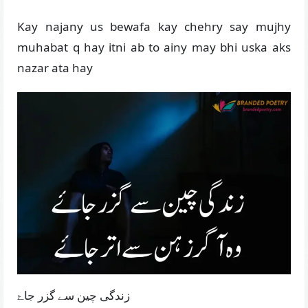
Kay najany us bewafa kay chehry say mujhy
muhabat q hay itni ab to ainy may bhi uska aks
nazar ata hay
زندگی چین سے گزر جاۓ