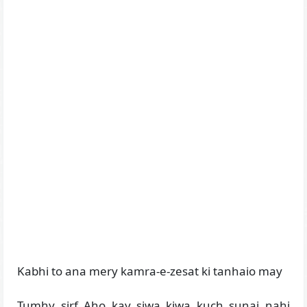
Kabhi to ana mery kamra-e-zesat ki tanhaio may
Tumhy sirf Aho kay siwa kiwa kuch sunai nahi