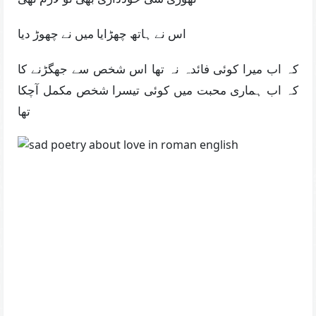
اس نے ہاتھ چھڑایا میں نے چھوڑ دیا
کہ اب میرا کوئی فائدہ نہ تھا اس شخص سے جھگڑنے کا
کہ اب ہماری محبت میں کوئی تیسرا شخص مکمل آچکا
تھا