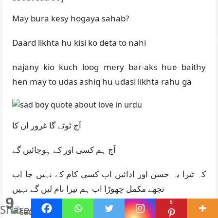
May bura kesy hogaya sahab?
Daard likhta hu kisi ko deta to nahi
najany kio kuch loog mery bar-aks hue baithy
hen may to udas ashiq hu udasi likhta rahu ga
آج ٹوٹے گا غرور ان کا
آج ہم کسی اور کے ہوجائیں گے
کہ تیرا یہ حسن اور ادائیں اب کسی کام کے نہیں جا اب
تجھے مکمل چھوڑا اب ہم تیرا نام لیں گے نہیں
9
9
Shares