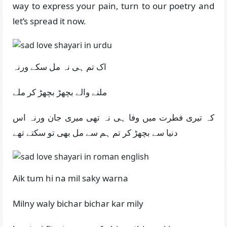
way to express your pain, turn to our poetry and
let’s spread it now.
اک تم ہی نہ مل سکے ورنہ
ملنے والے بچھڑ بچھڑ کر ملے
کہ تیری فطرت میں وفا ہی نہ تھی میری جان ورنہ اس
دنیا سے بچھڑ کر تم ہم سے مل بھی تو سکتے تھے
Aik tum hi na mil saky warna
Milny waly bichar bichar kar mily