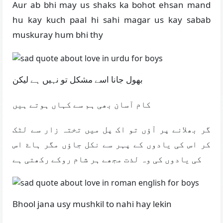
Aur ab bhi may us shaks ka bohot ehsan mand
hu kay kuch paal hi sahi magar us kay sabab
muskuray hum bhi thy
بھول جانا اسے مشکل تو نہیں ہے لیکن
کام آسان بھی ہم سے کہاں ہوتے ہیں
گر بھلانے پر آؤں تو اک پل میں تختہ زار سے لٹک
کر اس کی یادوں کے پہر سے نکل جاؤں مگر ہاۓ اس
کی یادوں کی وہ لذت مجھے ہر شام روکے رکھتی ہے
Bhool jana usy mushkil to nahi hay lekin