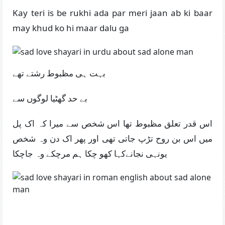
Kay teri is be rukhi ada par meri jaan ab ki baar
may khud ko hi maar dalu ga
بہت ہی مظبوط رشتے تھے
بے حد گھٹیا لوگوں سے
اس قدر تعلق مظبوط تھا اس شخص سے میرا کہ اک پل
میں اس بن روح تڑپ جاتی تھی اور پھر اک دن وہ شخص
یونہی نجانےکہا کھو چکا ہم مرچکے وہ جاچکا