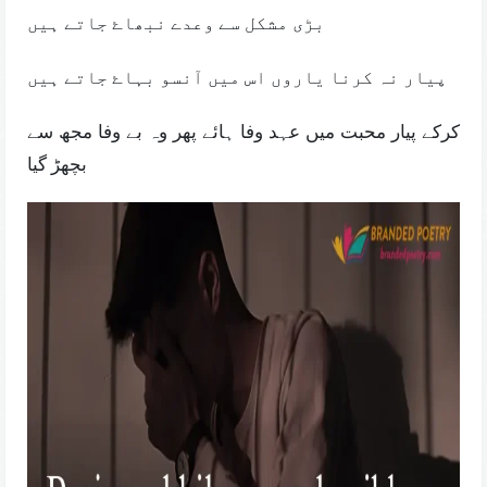
بڑی مشکل سے وعدے نبھاۓ جاتے ہیں
پیار نہ کرنا یاروں اس میں آنسو بہاۓ جاتے ہیں
کرکے پیار محبت میں عہد وفا ہائے پھر وہ بے وفا مجھ سے
بچھڑ گیا