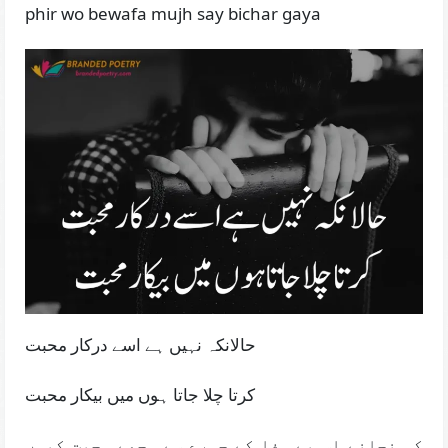
phir wo bewafa mujh say bichar gaya
حالانکہ نہیں ہے اسے درکار محبت
کرتا چلا جاتا ہوں میں بیکار محبت
کہ نجانے اس بے وفا کے چہرے سے مجھے محبت کیوں