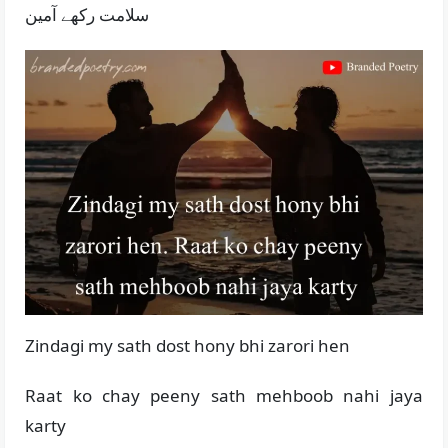
سلامت رکھے آمین
Zindagi my sath dost hony bhi zarori hen
Raat ko chay peeny sath mehboob nahi jaya
karty