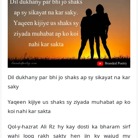
Dil dukhany par bhi jo shaks ap sy sikayat na kar
saky
Yaqeen kijiye us shaks sy ziyada muhabat ap ko
koi nahi kar sakta
Qol-y-hazrat Ali Rz hy kay dosti ka bharam sirf
wahi loog rakh sakty hen jin ky wajud my