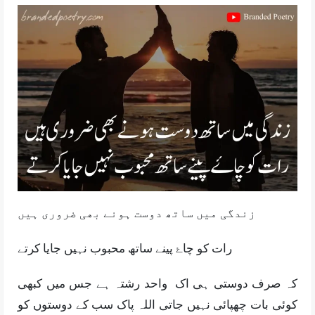
زندگی میں ساتھ دوست ہونے بھی ضروری ہیں
رات کو چاۓ پینے ساتھ محبوب نہیں جایا کرتے
کہ صرف دوستی ہی اک واحد رشتہ ہے جس میں کبھی
کوئی بات چھپائی نہیں جاتی اللہ پاک سب کے دوستوں کو