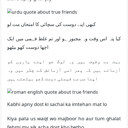
کبھی اپنے دوست کی سچائی کا امتحان مت لو
کیا پتہ اس وقت وہ مجبور ہو اور تم غلط فہمی میں ایک
اچھا دوست کھو بیٹھو
بہت بے وقوف ہیں وہ لوگ جو اپنے یاروں کو
آزماتے ہیں کہ پھر اسی آزمائش کے چکر میں وہ
اپنا سب سے قیمتی دوست کھو بیٹھتے ہیں
Kabhi apny dost ki sachai ka imtehan mat lo
Kiya pata us waqt wo majboor ho aur tum ghalat
fehmi my aik acha dost kho betho