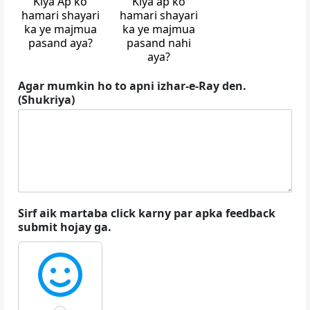
Kiya Ap ko
Kiya ap ko
hamari shayari
hamari shayari
ka ye majmua
ka ye majmua
pasand aya?
pasand nahi
aya?
Agar mumkin ho to apni izhar-e-Ray den.
(Shukriya)
Sirf aik martaba click karny par apka feedback
submit hojay ga.