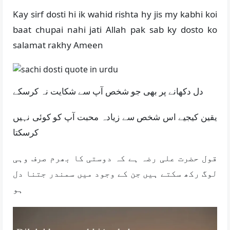
Kay sirf dosti hi ik wahid rishta hy jis my kabhi koi
baat chupai nahi jati Allah pak sab ky dosto ko
salamat rakhy Ameen
دل دکھانے پر بھی جو شخص آپ سے شکایت نہ کرسکے
یقین کیجیے اس شخص سے زیادہ محبت آپ کو کوئی نہیں
کرسکتا
قول حضرت علی رضہ ہے کہ دوستی کا بھرم صرف وہی
لوگ رکھ سکتے ہیں جن کے وجود میں سمندر جتنا دل
ہو