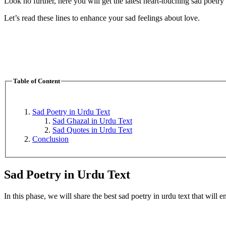
Look no further, here you will get the latest heart-touching sad poetry 
Let’s read these lines to enhance your sad feelings about love.
Table of Content
Sad Poetry in Urdu Text
Sad Ghazal in Urdu Text
Sad Quotes in Urdu Text
Conclusion
Sad Poetry in Urdu Text
In this phase, we will share the best sad poetry in urdu text that will