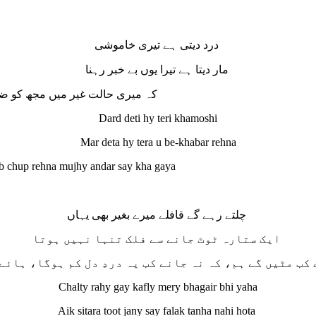
درد دیتی ہے تیری خاموشی
مار دیتا ہے تیرا یوں بے خبر رہنا
کہ میری حالت غیر میں مجھ کو ضرو
Dard deti hy teri khamoshi
Mar deta hy tera u be-khabar rehna
bab chup rehna mujhy andar say kha gaya
چلتے رہے گے قافلے میرے بغیر بھی یہاں
ایک ستارہ ٹوٹ جانے سے فلک تنہا نہیں ہوتا
 کب مٹیں گے ہم، کہ نہ جانے کب یہ دردِ دل کم ہوگا، ہائ
Chalty rahy gay kafly mery bhagair bhi yaha
Aik sitara toot jany say falak tanha nahi hota