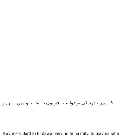
کہ میرے درد کی تو دوا بنے، جو توں نہ ملے، تو میں نہ رہو
Kay mery dard ki tu dawa bany, jo tu na mily, to may na rahu