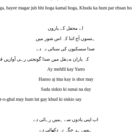
oga, hayee magar jub bhi hoga kamal hoga, Khuda ka hum par ehsan h
اے محفل کے یاروں
ہنسوں آج اتنا کہ اس شور میں
صدا سسکیوں کی سنائی نہ دے
کہ یاران محٖٖفل میں صدا گونجتی رہی آوازی
Ay mehfil kay Yarro
Hanso aj itna kay is shor may
Sada siskio ki sunai na day
r-o-ghal may hum lut gay khud ki siskio say
اب اپنی یادوں سے ہمیں رہائی دے
ہمیں ہر جگہ نہ دکھائی دے