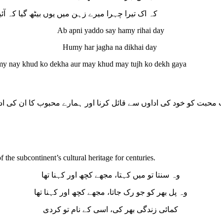
کہ اک تیرا چہرا میرے زہن میں یوں بیٹھ گیا کہ آئ
Ab apni yaddo say hamy rihai day
Humy har jagha na dikhai day
 my nay khud ko dekha aur may khud may tujh ko dekh gaya
محبت کو خود کی اداوں سے قائل کرنا اور ہمارے محبوب کا ان کی اد
f the subcontinent’s cultural heritage for centuries.
وہ سنتا تو میں کہتا، مجھے کچھ اور کہنا تھا
وہ پل بھر کو جو رک جاتا، مجھے کچھ اور کہنا تھا
کمائی زندگی بھر کی، اسی کے نام تو کردی