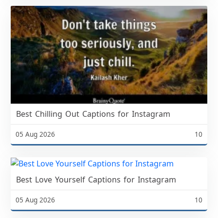
Best Chilling Out Captions for Instagram
05 Aug 2026
10
Best Love Yourself Captions for Instagram
05 Aug 2026
10