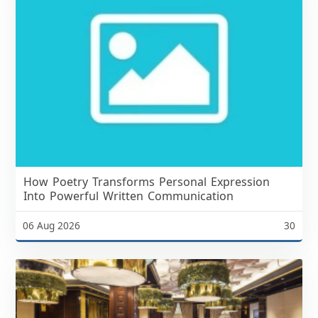
How Poetry Transforms Personal Expression
Into Powerful Written Communication
06 Aug 2026
30