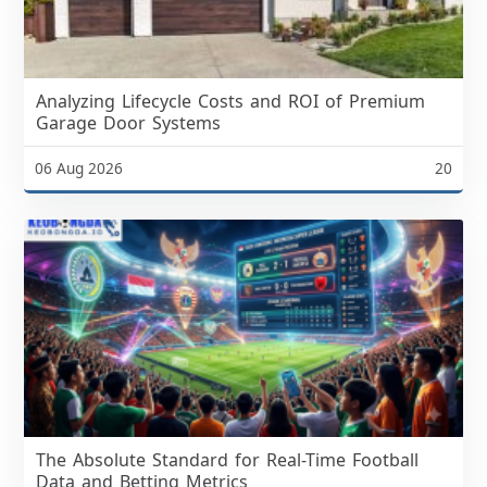
Analyzing Lifecycle Costs and ROI of Premium
Garage Door Systems
06 Aug 2026
20
The Absolute Standard for Real-Time Football
Data and Betting Metrics