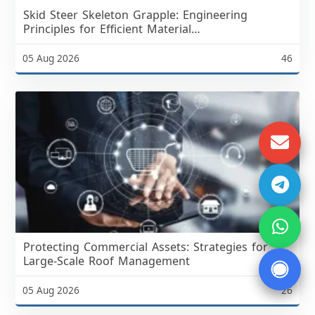
Skid Steer Skeleton Grapple: Engineering
Principles for Efficient Material
ManagementSpring Land Clearing and
Landscaping Demand
05 Aug 2026
46
Protecting Commercial Assets: Strategies for
Large-Scale Roof Management
05 Aug 2026
26