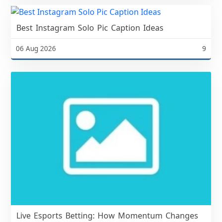
Best Instagram Solo Pic Caption Ideas
06 Aug 2026
9
Live Esports Betting: How Momentum Changes