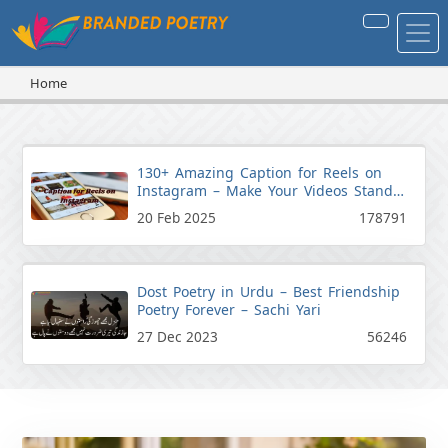
Home
130+ Amazing Caption for Reels on
Instagram – Make Your Videos Stand
Out!
20 Feb 2025
178791
Dost Poetry in Urdu – Best Friendship
Poetry Forever – Sachi Yari
27 Dec 2023
56246