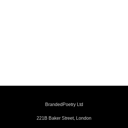
BrandedPoetry Ltd
221B Baker Street, London